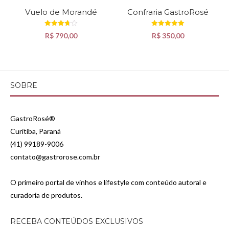
Vuelo de Morandé
Confraria GastroRosé
Avaliação
Avaliação
R$
790,00
R$
350,00
3.67
5.00
de 5
de 5
SOBRE
GastroRosé®
Curitiba, Paraná
(41) 99189-9006
contato@gastrorose.com.br
O primeiro portal de vinhos e lifestyle com conteúdo autoral e
curadoria de produtos.
RECEBA CONTEÚDOS EXCLUSIVOS