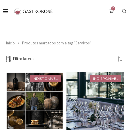
0
Início
Produtos marcados com a tag “Serviços”
Filtro lateral
INDISPONÍVEL
INDISPONÍVEL