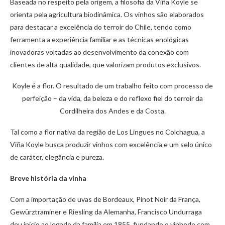
Baseada no respeito pela origem, a filosofia da Viña Koyle se
orienta pela agricultura biodinâmica. Os vinhos são elaborados
para destacar a excelência do terroir do Chile, tendo como
ferramenta a experiência familiar e as técnicas enológicas
inovadoras voltadas ao desenvolvimento da conexão com
clientes de alta qualidade, que valorizam produtos exclusivos.
Koyle é a flor. O resultado de um trabalho feito com processo de
perfeição – da vida, da beleza e do reflexo fiel do terroir da
Cordilheira dos Andes e da Costa.
Tal como a flor nativa da região de Los Lingues no Colchagua, a
Viña Koyle busca produzir vinhos com excelência e um selo único
de caráter, elegância e pureza.
Breve história da vinha
Com a importação de uvas de Bordeaux, Pinot Noir da França,
Gewürztraminer e Riesling da Alemanha, Francisco Undurraga
deu início ao legado da família em 1855, fundando o vinhedo com