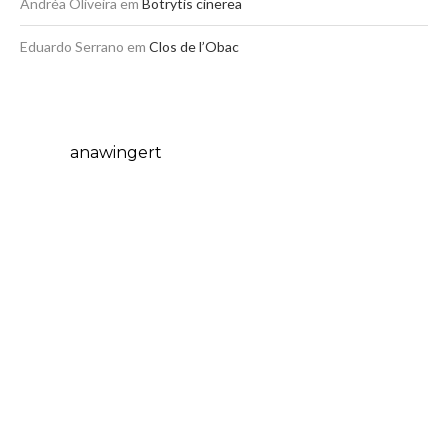
Andréa Oliveira
em
Botrytis cinerea
Eduardo Serrano
em
Clos de l’Obac
anawingert