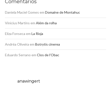
Comentários
Daniela Maciel Gomes
em
Domaine de Montahuc
Vinicius Martins
em
Além da rolha
Eliza Fonseca
em
La Rioja
Andréa Oliveira
em
Botrytis cinerea
Eduardo Serrano
em
Clos de l’Obac
anawingert