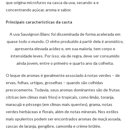
que origina microfuros na casca da uva, secando-a e
concentrando açúcar, aroma e sabor.
Principais características da casta
A uva Sauvignon Blanc foi disseminada de forma acelerada em
quase todo o mundo. O vinho produzido à partir dela é aromático,
apresenta elevada acidez e, em sua maioria, tem corpo e
intensidade leves. Por isso, via de regra, deve ser consumido
ainda jovem, entre o primeiro e quarto ano da colheita.
O leque de aromas é geralmente associado à notas verdes – de
ervas, folhas, urtigas, groselhas – quando são colhidas
precocemente. Todavia, seus aromas dominantes são de frutas
cítricas (em climas mais frios) e tropicais, como limão, toranja,
maracujá e pêssego (em climas mais quentes), grama, notas
verdes herbáceas e florais, além de notas minerais. Nos estilos
mais opulentos podem ser encontrados aromas de maçã assada,
cascas de laranja, gengibre, camomila e crème brûlée.