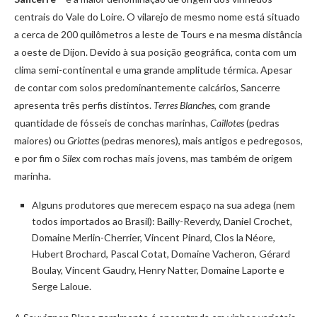
centrais do Vale do Loire. O vilarejo de mesmo nome está situado
a cerca de 200 quilômetros a leste de Tours e na mesma distância
a oeste de Dijon. Devido à sua posição geográfica, conta com um
clima semi-continental e uma grande amplitude térmica. Apesar
de contar com solos predominantemente calcários, Sancerre
apresenta três perfis distintos.
Terres Blanches
, com grande
quantidade de fósseis de conchas marinhas,
Caillotes
(pedras
maiores) ou
Griottes
(pedras menores), mais antigos e pedregosos,
e por fim o
Silex
com rochas mais jovens, mas também de origem
marinha.
Alguns produtores que merecem espaço na sua adega (nem
todos importados ao Brasil): Bailly-Reverdy, Daniel Crochet,
Domaine Merlin-Cherrier, Vincent Pinard, Clos la Néore,
Hubert Brochard, Pascal Cotat, Domaine Vacheron, Gérard
Boulay, Vincent Gaudry, Henry Natter, Domaine Laporte e
Serge Laloue.