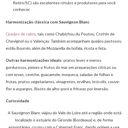
Retiro/SC) são excelentes rótulos e produtores para você
conhecer.
Harmonização clássica com Sauvignon Blanc
Queijos de cabra
, tais como Chabichou du Poutou, Crottin de
Chevignol ou o Valençay. Também acompanham queijos pastosos,
estilo Boursin, além de Mozzarella de búfala, ricota e feta.
Outras harmonizações
ideais
: pratos leves e menos
gordurosos, peixes e frutos do mar em preparações cítricas ou
com ervas, ceviche, guacamole, moqueca, saladas de folhas e
frutas, pratos vegetarianos, vinagretes, ervilhas, brócolis, couve-
flor e aspargos. Risoto de alho-poró e frituras por imersão.
Curiosidade
A Sauvignon Blanc viajou do Vale do Loire até a região onde está
localizado o estuário do Gironde (Bordeaux) e, de forma
espontânea, cruzou com a Cabernet Franc, dando origem a uva