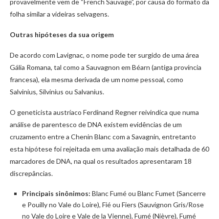
provavelmente vem de “French Sauvage”, por causa do formato da
folha similar a videiras selvagens.
Outras hipóteses da sua origem
De acordo com Lavignac, o nome pode ter surgido de uma área
Gália Romana, tal como a Sauvagnon em Béarn (antiga província
francesa), ela mesma derivada de um nome pessoal, como
Salvinius, Silvinius ou Salvanius.
O geneticista austríaco Ferdinand Regner reivindica que numa
análise de parentesco de DNA existem evidências de um
cruzamento entre a Chenin Blanc com a Savagnin, entretanto
esta hipótese foi rejeitada em uma avaliação mais detalhada de 60
marcadores de DNA, na qual os resultados apresentaram 18
discrepâncias.
Principais sinônimos:
Blanc Fumé ou Blanc Fumet (Sancerre
e Pouilly no Vale do Loire), Fié ou Fiers (Sauvignon Gris/Rose
no Vale do Loire e Vale de la Vienne), Fumé (Nièvre), Fumé