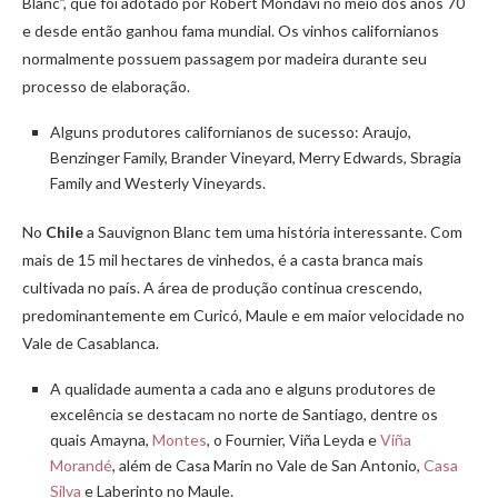
Blanc”, que foi adotado por Robert Mondavi no meio dos anos 70
e desde então ganhou fama mundial. Os vinhos californianos
normalmente possuem passagem por madeira durante seu
processo de elaboração.
Alguns produtores californianos de sucesso: Araujo,
Benzinger Family, Brander Vineyard, Merry Edwards, Sbragia
Family and Westerly Vineyards.
No
Chile
a Sauvignon Blanc tem uma história interessante. Com
mais de 15 mil hectares de vinhedos, é a casta branca mais
cultivada no país. A área de produção continua crescendo,
predominantemente em Curicó, Maule e em maior velocidade no
Vale de Casablanca.
A qualidade aumenta a cada ano e alguns produtores de
excelência se destacam no norte de Santiago, dentre os
quais Amayna,
Montes
, o Fournier, Viña Leyda e
Viña
Morandé
, além de Casa Marin no Vale de San Antonio,
Casa
Silva
e Laberinto no Maule.