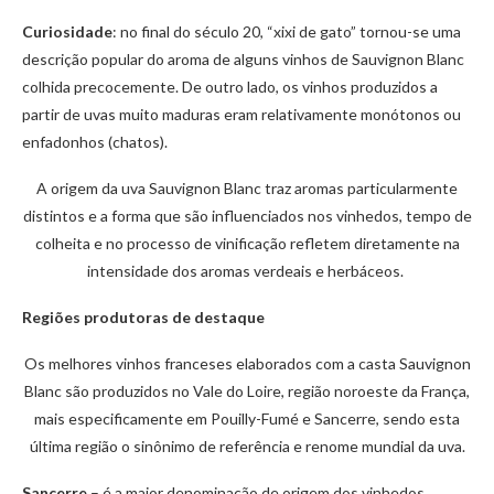
Curiosidade
: no final do século 20, “xixi de gato” tornou-se uma
descrição popular do aroma de alguns vinhos de Sauvignon Blanc
colhida precocemente. De outro lado, os vinhos produzidos a
partir de uvas muito maduras eram relativamente monótonos ou
enfadonhos (chatos).
A origem da uva Sauvignon Blanc traz aromas particularmente
distintos e a forma que são influenciados nos vinhedos, tempo de
colheita e no processo de vinificação refletem diretamente na
intensidade dos aromas verdeais e herbáceos.
Regiões produtoras de destaque
Os melhores vinhos franceses elaborados com a casta Sauvignon
Blanc são produzidos no Vale do Loire, região noroeste da França,
mais especificamente em Pouilly-Fumé e Sancerre, sendo esta
última região o sinônimo de referência e renome mundial da uva.
Sancerre
– é a maior denominação de origem dos vinhedos