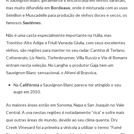
A Sauvignon Blanc geralmente é encontrada em vinhos varietais,
mas muito difundida em
Bordeaux
, onde é misturada com as uvas
Sémillon e Muscadelle para produção de vinhos doces e secos, os
famosos
Sautérnes
.
Não é uma casta especialmente importante na Itália, mas
Trentino-Alto Adige e Friuli-Venezia Giulia, com seus excelentes
vinhos, são regiões para manter no seu radar. Cantina di Terlano,
Colterenzio, Lis Neris, Tiefenbrunner, Villa Russiz e Vie di Romans
entram nesta seleção. No Langhe o produtor Gaja tem um
Sauvignon Blanc sensacional, o Alteni di Brassica.
Na
Califórnia
a Sauvignon Blanc parece ter atingido o seu
auge em 2010.
As maiores áreas estão em Sonoma, Napa e San Joaquin no Vale
Central. A uva nestas regiões é notadamente “rica” e sofre mais
que outras áreas do mundo, devido ao seu clima quente. Dry
Creek Vineyard foi a primeira a vinícola a utilizar o termo “Fumé