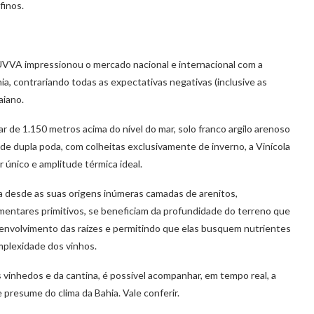
finos.
UVVA impressionou o mercado nacional e internacional com a
ia, contrariando todas as expectativas negativas (inclusive as
aiano.
r de 1.150 metros acima do nível do mar, solo franco argilo arenoso
 de dupla poda, com colheitas exclusivamente de inverno, a Vinícola
 único e amplitude térmica ideal.
a desde as suas origens inúmeras camadas de arenitos,
mentares primitivos, se beneficiam da profundidade do terreno que
envolvimento das raízes e permitindo que elas busquem nutrientes
mplexidade dos vinhos.
os vinhedos e da cantina, é possível acompanhar, em tempo real, a
 presume do clima da Bahia. Vale conferir.