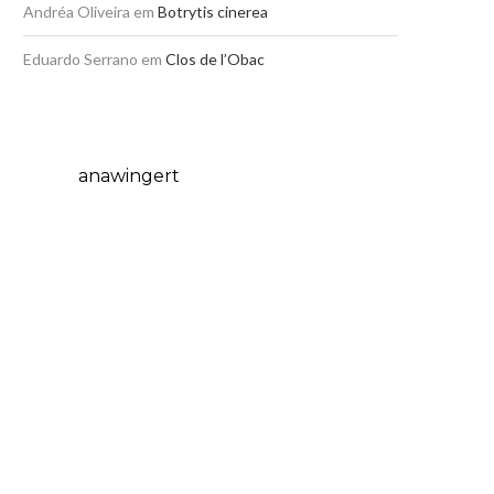
Andréa Oliveira
em
Botrytis cinerea
Eduardo Serrano
em
Clos de l’Obac
anawingert