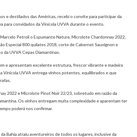
inhos e destilados das Américas, recebi o convite para participar da
va para convidados da Vinícola UVVA durante o evento.
o Marcelo Petroli o Espumante Nature, Microlote Chardonnay 2022,
ção Especial 800 quilates 2018, corte de Cabernet Sauvignon e
sso da UVVA Cepas Diamantinas.
m e apresentam excelente estrutura, frescor vibrante e madeira
a Vinícola UVVA entrega vinhos potentes, equilibrados e que
rafas.
ay 2022 e Microlote Pinot Noir 22/23, sobretudo em razão da
Diamantina. Os vinhos entregam muita complexidade e aparentam ter
tempo poderá nos confirmar.
da Bahia atraiu aventureiros de todos os lugares, inclusive da