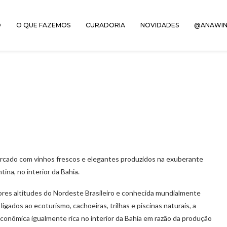
O
O QUE FAZEMOS
CURADORIA
NOVIDADES
@ANAWIN
rcado com vinhos frescos e elegantes produzidos na exuberante
ina, no interior da Bahia.
ores altitudes do Nordeste Brasileiro e conhecida mundialmente
igados ao ecoturismo, cachoeiras, trilhas e piscinas naturais, a
onômica igualmente rica no interior da Bahia em razão da produção