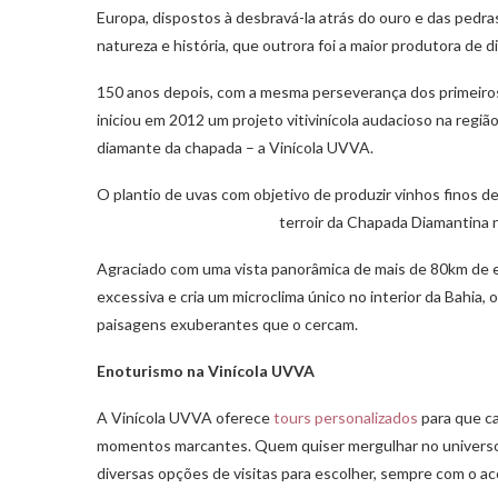
Europa, dispostos à desbravá-la atrás do ouro e das pedr
natureza e história, que outrora foi a maior produtora de
150 anos depois, com a mesma perseverança dos primeiros
iniciou em 2012 um projeto vitivinícola audacioso na regi
diamante da chapada – a Vinícola UVVA.
O plantio de uvas com objetivo de produzir vinhos finos d
terroir da Chapada Diamantina n
Agraciado com uma vista panorâmica de mais de 80km de e
excessiva e cria um microclima único no interior da Bahia, 
paisagens exuberantes que o cercam.
Enoturismo na Vinícola UVVA
A Vinícola UVVA oferece
tours personalizados
para que ca
momentos marcantes. Quem quiser mergulhar no universo 
diversas opções de visitas para escolher, sempre com o 