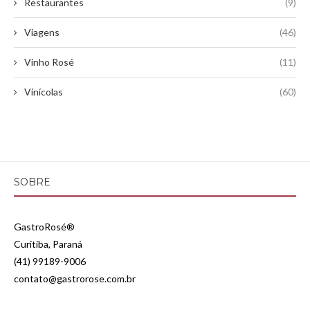
Restaurantes
(9)
Viagens
(46)
Vinho Rosé
(11)
Vinícolas
(60)
SOBRE
GastroRosé®
Curitiba, Paraná
(41) 99189-9006
contato@gastrorose.com.br