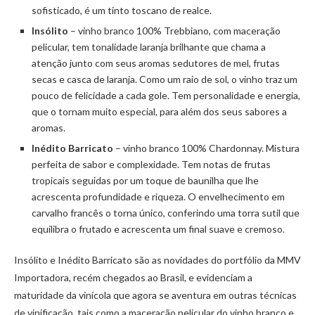
sofisticado, é um tinto toscano de realce.
Insólito
– vinho branco 100% Trebbiano, com maceração
pelicular, tem tonalidade laranja brilhante que chama a
atenção junto com seus aromas sedutores de mel, frutas
secas e casca de laranja. Como um raio de sol, o vinho traz um
pouco de felicidade a cada gole. Tem personalidade e energia,
que o tornam muito especial, para além dos seus sabores a
aromas.
Inédito
Barricato
– vinho branco 100% Chardonnay. Mistura
perfeita de sabor e complexidade. Tem notas de frutas
tropicais seguidas por um toque de baunilha que lhe
acrescenta profundidade e riqueza. O envelhecimento em
carvalho francês o torna único, conferindo uma torra sutil que
equilibra o frutado e acrescenta um final suave e cremoso.
Insólito e Inédito Barricato são as novidades do portfólio da MMV
Importadora, recém chegados ao Brasil, e evidenciam a
maturidade da vinícola que agora se aventura em outras técnicas
de vinificação, tais como a maceração pelicular do vinho branco e