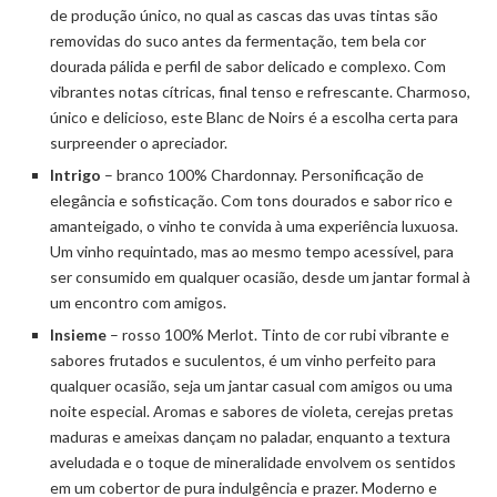
de produção único, no qual as cascas das uvas tintas são
removidas do suco antes da fermentação, tem bela cor
dourada pálida e perfil de sabor delicado e complexo. Com
vibrantes notas cítricas, final tenso e refrescante. Charmoso,
único e delicioso, este Blanc de Noirs é a escolha certa para
surpreender o apreciador.
Intrigo
– branco 100% Chardonnay. Personificação de
elegância e sofisticação. Com tons dourados e sabor rico e
amanteigado, o vinho te convida à uma experiência luxuosa.
Um vinho requintado, mas ao mesmo tempo acessível, para
ser consumido em qualquer ocasião, desde um jantar formal à
um encontro com amigos.
Insieme
– rosso 100% Merlot. Tinto de cor rubi vibrante e
sabores frutados e suculentos, é um vinho perfeito para
qualquer ocasião, seja um jantar casual com amigos ou uma
noite especial. Aromas e sabores de violeta, cerejas pretas
maduras e ameixas dançam no paladar, enquanto a textura
aveludada e o toque de mineralidade envolvem os sentidos
em um cobertor de pura indulgência e prazer. Moderno e