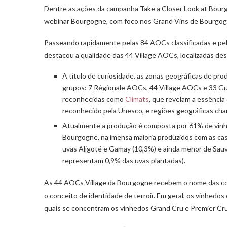
Dentre as ações da campanha Take a Closer Look at Bourgo
webinar Bourgogne, com foco nos Grand Vins de Bourgogn
Passeando rapidamente pelas 84 AOCs classificadas e pel
destacou a qualidade das 44 Village AOCs, localizadas de
A título de curiosidade, as zonas geográficas de pr
grupos: 7 Régionale AOCs, 44 Village AOCs e 33 Gr
reconhecidas como
Climats
, que revelam a essência
reconhecido pela Unesco, e regiões geográficas cham
Atualmente a produção é composta por 61% de vinh
Bourgogne, na imensa maioria produzidos com as c
uvas Aligoté e Gamay (10,3%) e ainda menor de Sauv
representam 0,9% das uvas plantadas).
As 44 AOCs Village da Bourgogne recebem o nome das comu
o conceito de identidade de terroir. Em geral, os vinhedos 
quais se concentram os vinhedos Grand Cru e Premier Cru