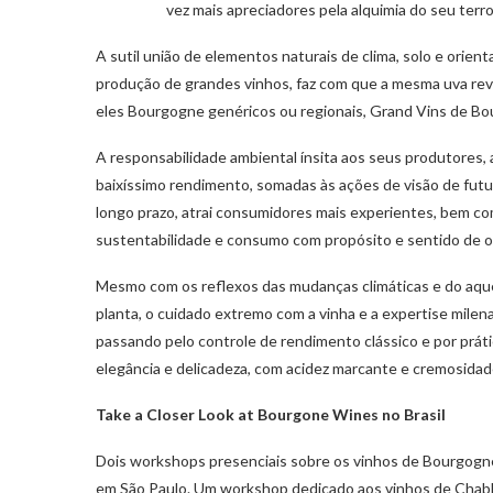
vez mais apreciadores pela alquimia do seu terr
A sutil união de elementos naturais de clima, solo e orient
produção de grandes vinhos, faz com que a mesma uva rev
eles Bourgogne genéricos ou regionais, Grand Vins de Bo
A responsabilidade ambiental ínsita aos seus produtores
baixíssimo rendimento, somadas às ações de visão de fut
longo prazo, atrai consumidores mais experientes, bem 
sustentabilidade e consumo com propósito e sentido de o
Mesmo com os reflexos das mudanças climáticas e do aqu
planta, o cuidado extremo com a vinha e a expertise milen
passando pelo controle de rendimento clássico e por prát
elegância e delicadeza, com acidez marcante e cremosidade
Take a Closer Look at Bourgone Wines no Brasil
Dois workshops presenciais sobre os vinhos de Bourgogne
em São Paulo. Um workshop dedicado aos vinhos de Chablis