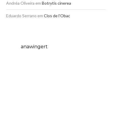
Andréa Oliveira
em
Botrytis cinerea
Eduardo Serrano
em
Clos de l’Obac
anawingert