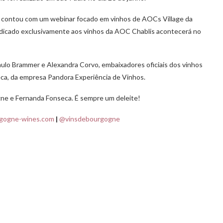
m contou com um webinar focado em vinhos de AOCs Village da
dedicado exclusivamente aos vinhos da AOC Chablis acontecerá no
aulo Brammer e Alexandra Corvo, embaixadores oficiais dos vinhos
eca, da empresa Pandora Experiência de Vinhos.
ne e Fernanda Fonseca. É sempre um deleite!
gogne-wines.com
|
@vinsdebourgogne