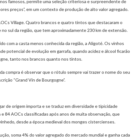
menos famosos, permite uma seleção criteriosa e surpreendente de
lhores preços”, em um contexto de produção de alto valor agregado.
OCs Village. Quatro brancos e quatro tintos que destacaram o
e no sul da região, que tem aproximadamente 230 km de extensão.
ido com a casta menos conhecida da região, a Aligoté. Os vinhos
de potencial de evolução em garrafa, quando acidez e álcool ficarão
gogne, tanto nos brancos quanto nos tintos.
 da compra é observar que o rótulo sempre vai trazer o nome do seu
escrição “Grand Vin de Bourgogne”.
ar de origem importa e se traduz em diversidade e tipicidade
a e 84 AOCs classificadas após anos de muita observação, que
 vinhedo, desde a época medieval dos monges cistercienses.
dução, soma 4% do valor agregado do mercado mundial e ganha cada