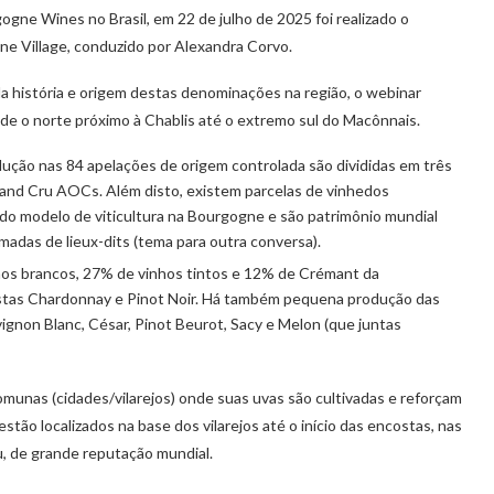
gne Wines no Brasil, em 22 de julho de 2025 foi realizado o
e Village, conduzido por Alexandra Corvo.
a história e origem destas denominações na região, o webinar
sde o norte próximo à Chablis até o extremo sul do Macônnais.
odução nas 84 apelações de origem controlada são divididas em três
and Cru AOCs. Além disto, existem parcelas de vinhedos
 do modelo de viticultura na Bourgogne e são patrimônio mundial
adas de lieux-dits (tema para outra conversa).
os brancos, 27% de vinhos tintos e 12% de Crémant da
astas Chardonnay e Pinot Noir. Há também pequena produção das
ignon Blanc, César, Pinot Beurot, Sacy e Melon (que juntas
nas (cidades/vilarejos) onde suas uvas são cultivadas e reforçam
estão localizados na base dos vilarejos até o início das encostas, nas
, de grande reputação mundial.