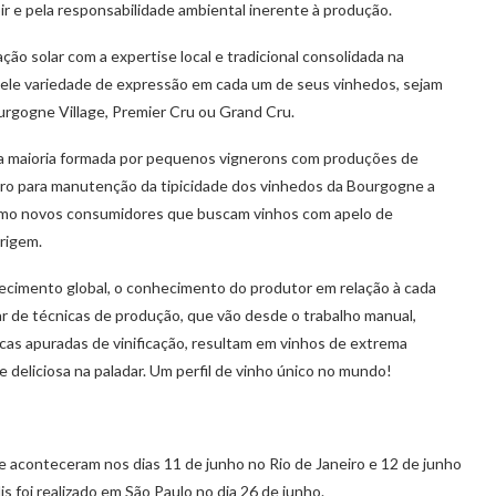
oir e pela responsabilidade ambiental inerente à produção.
ação solar com a expertise local e tradicional consolidada na
ele variedade de expressão em cada um de seus vinhedos, sejam
urgogne Village, Premier Cru ou Grand Cru.
, a maioria formada por pequenos vignerons com produções de
uro para manutenção da tipicidade dos vinhedos da Bourgogne a
como novos consumidores que buscam vinhos com apelo de
rigem.
ecimento global, o conhecimento do produtor em relação à cada
ar de técnicas de produção, que vão desde o trabalho manual,
icas apuradas de vinificação, resultam em vinhos de extrema
 deliciosa na paladar. Um perfil de vinho único no mundo!
 aconteceram nos dias 11 de junho no Rio de Janeiro e 12 de junho
 foi realizado em São Paulo no dia 26 de junho.