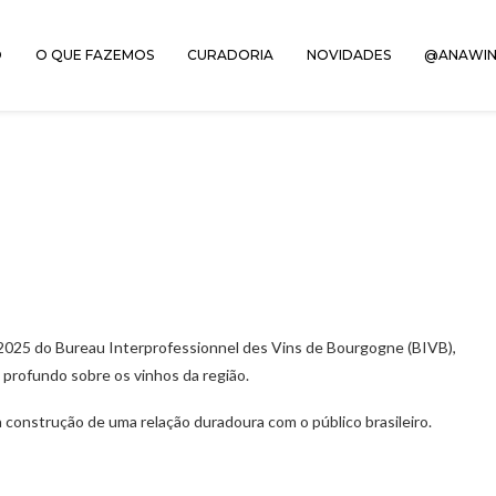
O
O QUE FAZEMOS
CURADORIA
NOVIDADES
@ANAWIN
2025 do Bureau Interprofessionnel des Vins de Bourgogne (BIVB),
e profundo sobre os vinhos da região.
e à construção de uma relação duradoura com o público brasileiro.