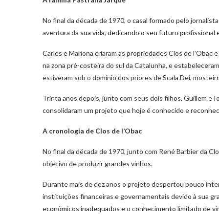
No final da década de 1970, o casal formado pelo jornalis
aventura da sua vida, dedicando o seu futuro profissional 
Carles e Mariona criaram as propriedades Clos de l’Obac e
na zona pré-costeira do sul da Catalunha, e estabelecera
estiveram sob o domínio dos priores de Scala Dei, mosteiro
Trinta anos depois, junto com seus dois filhos, Guillem e I
consolidaram um projeto que hoje é conhecido e reconhe
A cronologia de Clos de
l’Obac
No final da década de 1970, junto com René Barbier da Clo
objetivo de produzir grandes vinhos.
Durante mais de dez anos o projeto despertou pouco inter
instituições financeiras e governamentais devido à sua gra
econômicos inadequados e o conhecimento limitado de vin