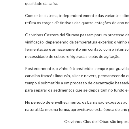
qualidade da safra.
Com este sistema, independentemente das variantes climát
reflita os traços distintivos das quatro estações do ano n
Os vinhos Costers del Siurana passam por um processo d
vinificação, dependendo da temperatura exterior, o vinho
fermentação e armazenamento em contato com o intenso fri
necessidade de cubas refrigeradas e pás de agitação.
Posteriormente, o vinho é transferido, sempre por gravida
carvalho francês limousin, allier e nevers, permanecendo
tempo é submetido a um processo de decantação baseado e
para separar os sedimentos que se depositam no fundo e q
No período de envelhecimento, os barris são expostos ao f
natural. Da mesma forma, aproveita-se esta época do ano p
Os vinhos Clos de l’Obac são import