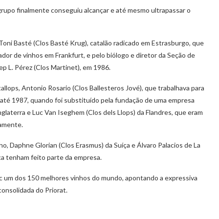
grupo finalmente conseguiu alcançar e até mesmo ultrapassar o
Toni Basté (Clos Basté Krug), catalão radicado em Estrasburgo, que
ador de vinhos em Frankfurt, e pelo biólogo e diretor da Seção de
ep L. Pérez (Clos Martinet), em 1986.
lops, Antonio Rosario (Clos Ballesteros Jové), que trabalhava para
o até 1987, quando foi substituído pela fundação de uma empresa
nglaterra e Luc Van Iseghem (Clos dels Llops) da Flandres, que eram
vamente.
o, Daphne Glorian (Clos Erasmus) da Suíça e Álvaro Palacios de La
ca tenham feito parte da empresa.
c um dos 150 melhores vinhos do mundo, apontando a expressiva
consolidada do Priorat.