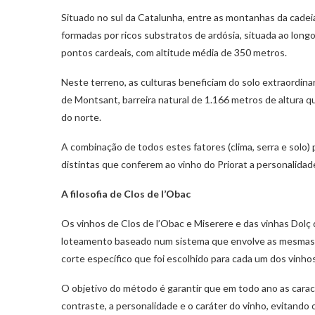
Situado no sul da Catalunha, entre as montanhas da cadeia 
formadas por ricos substratos de ardósia, situada ao long
pontos cardeais, com altitude média de 350 metros.
Neste terreno, as culturas beneficiam do solo extraordin
de Montsant, barreira natural de 1.166 metros de altura 
do norte.
A combinação de todos estes fatores (clima, serra e solo
distintas que conferem ao vinho do Priorat a personalida
A filosofia de Clos de l’Obac
Os vinhos de Clos de l’Obac e Miserere e das vinhas Dolç
loteamento baseado num sistema que envolve as mesmas 
corte específico que foi escolhido para cada um dos vinho
O objetivo do método é garantir que em todo ano as caract
contraste, a personalidade e o caráter do vinho, evitando