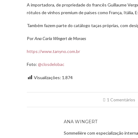
A importadora, de propriedade do francês Guillaume Verg
rótulos de vinhos premium de países como França, Itália, 
Também fazem parte do catálogo taças próprias, com desig
Por
Ana Carla Wingert de Moraes
https://www.tanyno.com.br
Foto:
@closdelobac
Visualizações:
1.874
1 Comentários
ANA WINGERT
Sommelière com especialização interna