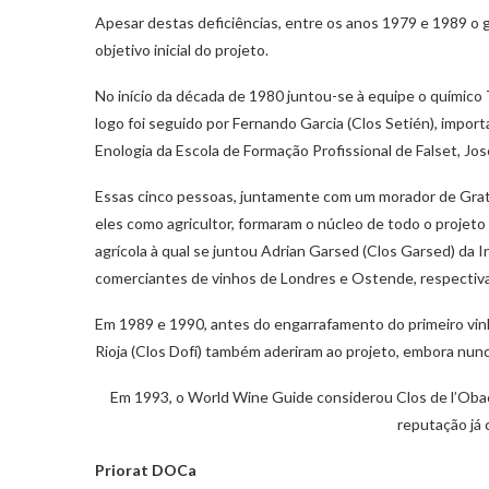
Apesar destas deficiências, entre os anos 1979 e 1989 o 
objetivo inicial do projeto.
No início da década de 1980 juntou-se à equipe o químico 
logo foi seguido por Fernando Garcia (Clos Setién), import
Enologia da Escola de Formação Profissional de Falset, Jos
Essas cinco pessoas, juntamente com um morador de Gratal
eles como agricultor, formaram o núcleo de todo o projet
agrícola à qual se juntou Adrian Garsed (Clos Garsed) da I
comerciantes de vinhos de Londres e Ostende, respecti
Em 1989 e 1990, antes do engarrafamento do primeiro vinh
Rioja (Clos Dofí) também aderiram ao projeto, embora nun
Em 1993, o World Wine Guide considerou Clos de l’Oba
reputação já 
Priorat DOCa