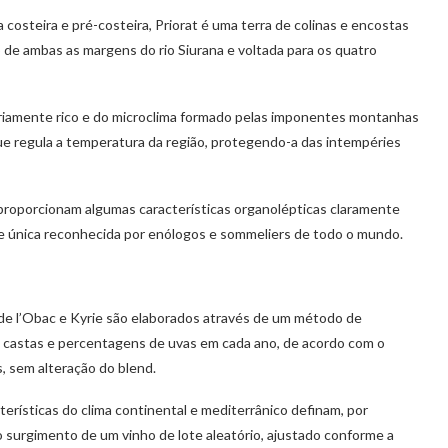
costeira e pré-costeira, Priorat é uma terra de colinas e encostas
o de ambas as margens do rio Siurana e voltada para os quatro
ariamente rico e do microclima formado pelas imponentes montanhas
que regula a temperatura da região, protegendo-a das intempéries
) proporcionam algumas características organolépticas claramente
de única reconhecida por enólogos e sommeliers de todo o mundo.
 de l’Obac e Kyrie são elaborados através de um método de
castas e percentagens de uvas em cada ano, de acordo com o
s, sem alteração do blend.
erísticas do clima continental e mediterrânico definam, por
 o surgimento de um vinho de lote aleatório, ajustado conforme a