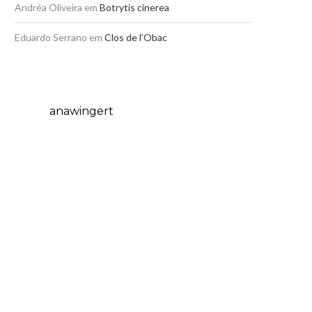
Andréa Oliveira
em
Botrytis cinerea
Eduardo Serrano
em
Clos de l’Obac
anawingert