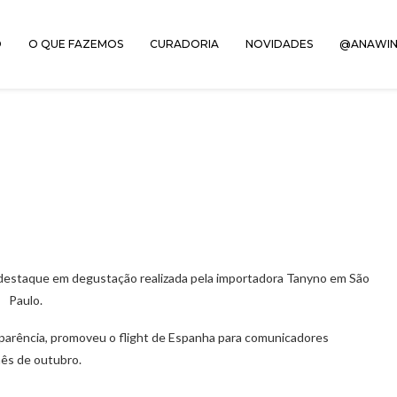
O
O QUE FAZEMOS
CURADORIA
NOVIDADES
@ANAWIN
m destaque em degustação realizada pela importadora Tanyno em São
Paulo.
sparência, promoveu o flight de Espanha para comunicadores
mês de outubro.