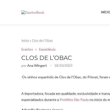
INÍCI
Início
»
Clos de l’Obac
Eventos
Experiência
CLOS DE L’OBAC
por
Ana Wingert
18/10/2023
Os vinhos espanhóis de Clos de l’Obac, do Priorat, fora
A importadora, focada em qualidade, exclusividade e tran
especializados durante a
ProWine São Paulo
no início do 
A
família Pastrana Jarque