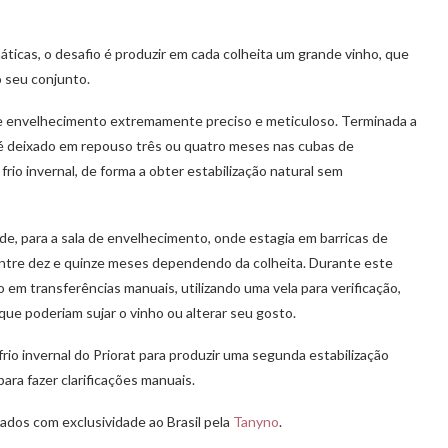
icas, o desafio é produzir em cada colheita um grande vinho, que
o seu conjunto.
e envelhecimento extremamente preciso e meticuloso. Terminada a
 é deixado em repouso três ou quatro meses nas cubas de
o invernal, de forma a obter estabilização natural sem
de, para a sala de envelhecimento, onde estagia em barricas de
 entre dez e quinze meses dependendo da colheita. Durante este
m transferências manuais, utilizando uma vela para verificação,
ue poderiam sujar o vinho ou alterar seu gosto.
rio invernal do Priorat para produzir uma segunda estabilização
ara fazer clarificações manuais.
ados com exclusividade ao Brasil pela
Tanyno
.