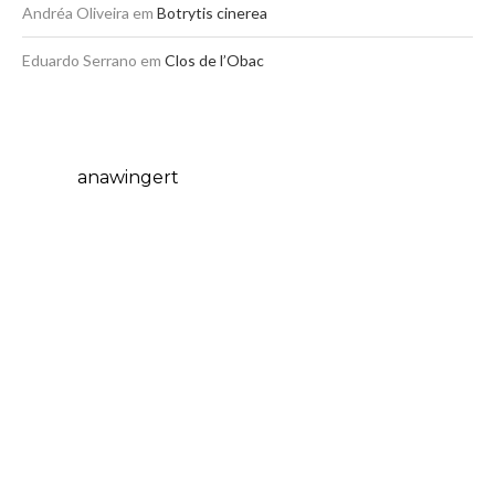
Andréa Oliveira
em
Botrytis cinerea
Eduardo Serrano
em
Clos de l’Obac
anawingert