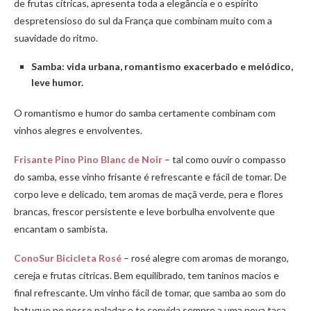
de frutas cítricas, apresenta toda a elegância e o espírito
despretensioso do sul da França que combinam muito com a
suavidade do ritmo.
Samba: vida urbana, romantismo exacerbado e melódico,
leve humor.
O romantismo e humor do samba certamente combinam com
vinhos alegres e envolventes.
Frisante Pino Pino Blanc de Noir
– tal como ouvir o compasso
do samba, esse vinho frisante é refrescante e fácil de tomar. De
corpo leve e delicado, tem aromas de maçã verde, pera e flores
brancas, frescor persistente e leve borbulha envolvente que
encantam o sambista.
ConoSur Bicicleta Rosé
– rosé alegre com aromas de morango,
cereja e frutas cítricas. Bem equilibrado, tem taninos macios e
final refrescante. Um vinho fácil de tomar, que samba ao som do
batuque no nosso paladar e te convida sempre a uma nova taça.